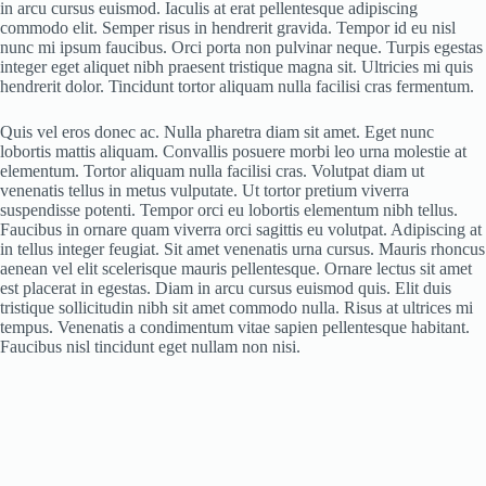
in arcu cursus euismod. Iaculis at erat pellentesque adipiscing
commodo elit. Semper risus in hendrerit gravida. Tempor id eu nisl
nunc mi ipsum faucibus. Orci porta non pulvinar neque. Turpis egestas
integer eget aliquet nibh praesent tristique magna sit. Ultricies mi quis
hendrerit dolor. Tincidunt tortor aliquam nulla facilisi cras fermentum.
Quis vel eros donec ac. Nulla pharetra diam sit amet. Eget nunc
lobortis mattis aliquam. Convallis posuere morbi leo urna molestie at
elementum. Tortor aliquam nulla facilisi cras. Volutpat diam ut
venenatis tellus in metus vulputate. Ut tortor pretium viverra
suspendisse potenti. Tempor orci eu lobortis elementum nibh tellus.
Faucibus in ornare quam viverra orci sagittis eu volutpat. Adipiscing at
in tellus integer feugiat. Sit amet venenatis urna cursus. Mauris rhoncus
aenean vel elit scelerisque mauris pellentesque. Ornare lectus sit amet
est placerat in egestas. Diam in arcu cursus euismod quis. Elit duis
tristique sollicitudin nibh sit amet commodo nulla. Risus at ultrices mi
tempus. Venenatis a condimentum vitae sapien pellentesque habitant.
Faucibus nisl tincidunt eget nullam non nisi.