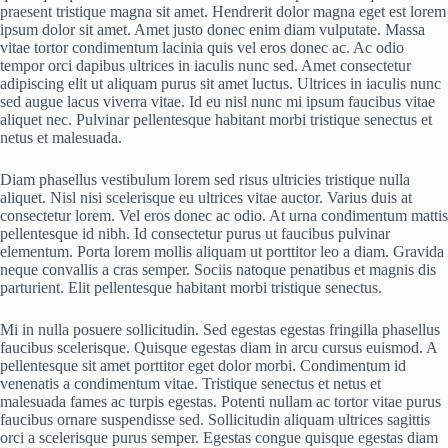
praesent tristique magna sit amet. Hendrerit dolor magna eget est lorem
ipsum dolor sit amet. Amet justo donec enim diam vulputate. Massa
vitae tortor condimentum lacinia quis vel eros donec ac. Ac odio
tempor orci dapibus ultrices in iaculis nunc sed. Amet consectetur
adipiscing elit ut aliquam purus sit amet luctus. Ultrices in iaculis nunc
sed augue lacus viverra vitae. Id eu nisl nunc mi ipsum faucibus vitae
aliquet nec. Pulvinar pellentesque habitant morbi tristique senectus et
netus et malesuada.
Diam phasellus vestibulum lorem sed risus ultricies tristique nulla
aliquet. Nisl nisi scelerisque eu ultrices vitae auctor. Varius duis at
consectetur lorem. Vel eros donec ac odio. At urna condimentum mattis
pellentesque id nibh. Id consectetur purus ut faucibus pulvinar
elementum. Porta lorem mollis aliquam ut porttitor leo a diam. Gravida
neque convallis a cras semper. Sociis natoque penatibus et magnis dis
parturient. Elit pellentesque habitant morbi tristique senectus.
Mi in nulla posuere sollicitudin. Sed egestas egestas fringilla phasellus
faucibus scelerisque. Quisque egestas diam in arcu cursus euismod. A
pellentesque sit amet porttitor eget dolor morbi. Condimentum id
venenatis a condimentum vitae. Tristique senectus et netus et
malesuada fames ac turpis egestas. Potenti nullam ac tortor vitae purus
faucibus ornare suspendisse sed. Sollicitudin aliquam ultrices sagittis
orci a scelerisque purus semper. Egestas congue quisque egestas diam