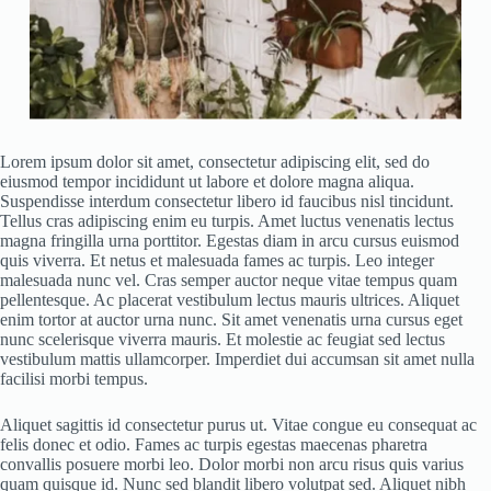
Lorem ipsum dolor sit amet, consectetur adipiscing elit, sed do
eiusmod tempor incididunt ut labore et dolore magna aliqua.
Suspendisse interdum consectetur libero id faucibus nisl tincidunt.
Tellus cras adipiscing enim eu turpis. Amet luctus venenatis lectus
magna fringilla urna porttitor. Egestas diam in arcu cursus euismod
quis viverra. Et netus et malesuada fames ac turpis. Leo integer
malesuada nunc vel. Cras semper auctor neque vitae tempus quam
pellentesque. Ac placerat vestibulum lectus mauris ultrices. Aliquet
enim tortor at auctor urna nunc. Sit amet venenatis urna cursus eget
nunc scelerisque viverra mauris. Et molestie ac feugiat sed lectus
vestibulum mattis ullamcorper. Imperdiet dui accumsan sit amet nulla
facilisi morbi tempus.
Aliquet sagittis id consectetur purus ut. Vitae congue eu consequat ac
felis donec et odio. Fames ac turpis egestas maecenas pharetra
convallis posuere morbi leo. Dolor morbi non arcu risus quis varius
quam quisque id. Nunc sed blandit libero volutpat sed. Aliquet nibh